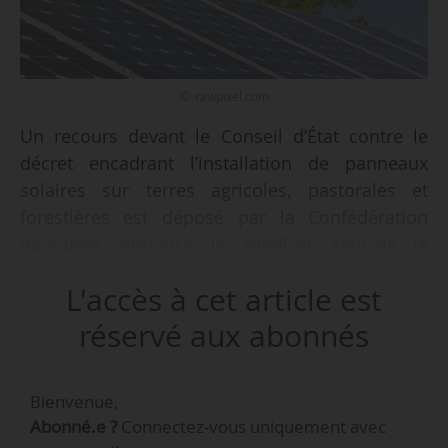
© rawpixel.com
Un recours devant le Conseil d’État contre le
décret encadrant l’installation de panneaux
solaires sur terres agricoles, pastorales et
forestières est déposé par la Confédération
paysanne, annonce le syndicat agricole le
06/06/2024.
L'accès à cet article est
La Confédération paysanne souhaite obtenir
réservé aux abonnés
l’annulation de ce décret « pour protéger les
terres agricoles de l’appétit des firmes
Bienvenue,
énergéticiennes ». Il récuse la notion
Abonné.e ?
Connectez-vous uniquement avec
d’agrivoltaïsme et exige l’interdiction des