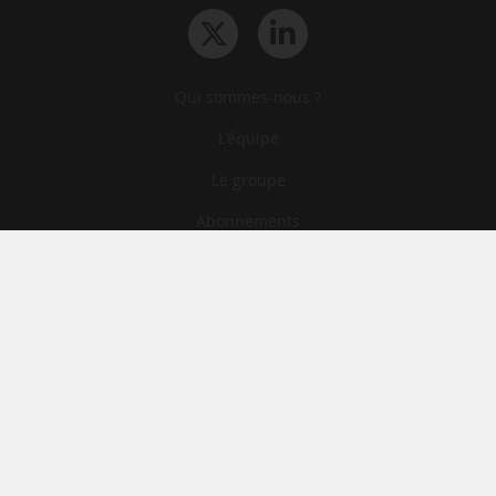
Qui sommes-nous ?
L‘équipe
Le groupe
Abonnements
Contact
Archives
CGA
Mentions légales
Confidentialité
Cookies