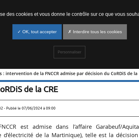
Prendre un rendez-vous
lise des cookies et vous donne le contrôle sur ce que vous souha
✓ OK, tout accepter
✗ Interdire tous les cookies
Personnaliser
 : intervention de la FNCCR admise par décision du CoRDiS de la
otions : intervention de la FNCCR
CoRDiS de la CRE
32 - Publié le
07/06/2024 à 09:00
 FNCCR est admise dans l’affaire Garabeuf/Aquita
’électricité de la Martinique), telle est la décisio