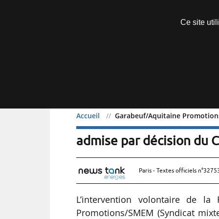
Découvrir sans engagement
Ce site uti
Menu
Accueil
Garabeuf/Aquitaine Promotions
Garabeuf/Aquitaine Prom
admise par décision du 
Paris - Textes officiels n°3275
L’intervention volontaire de la
Promotions/SMEM (Syndicat mixte d