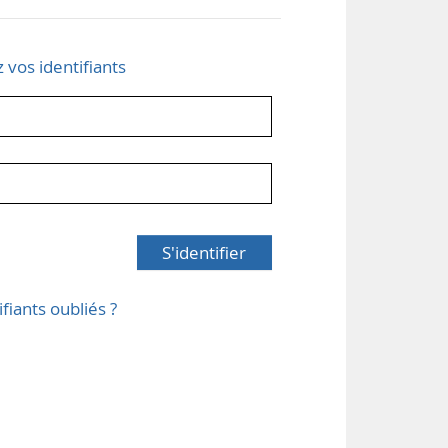
z vos identifiants
S'identifier
ifiants oubliés ?