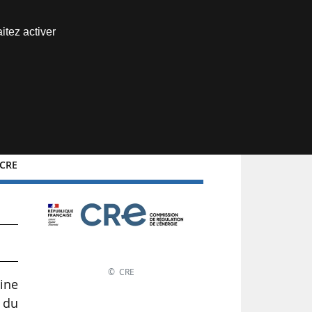
Nous joindre
itez activer
Espace abonné
 CRE
© CRE
ine
n du