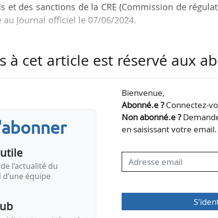
s et des sanctions de la CRE (Commission de régula
 au Journal officiel le 07/06/2024.
beuf et Aquitaine Promotions sont par ailleurs reje
s à cet article est réservé aux 
levée par le SMEM rejetée.
beuf et Aquitaine Promotions pour obtenir la liquidat
Bienvenue,
reinte prononcée par le CoRDiS dans sa décision
Abonné.e ?
Connectez-vou
2023. Le SMEM a été condamné à payer à la SCI Garab
Non abonné.e ?
Demandez
s'abonner
, à part égale, la somme…
en saisissant votre email.
utile
de l’actualité du
il d’une équipe
S'iden
pub