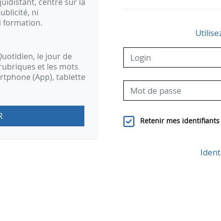
idistant, centré sur la
ublicité, ni
i formation.
Utilise
uotidien, le jour de
rubriques et les mots
artphone (App), tablette
R
Retenir mes identifiants
Ident