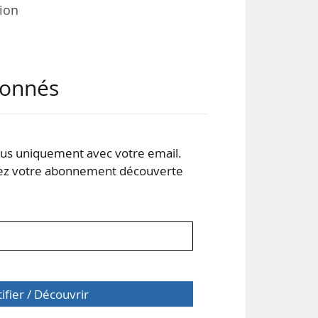
tion
tées
abonnés
ion,
 de
s uniquement avec votre email.
euf
 votre abonnement découverte
tifier / Découvrir