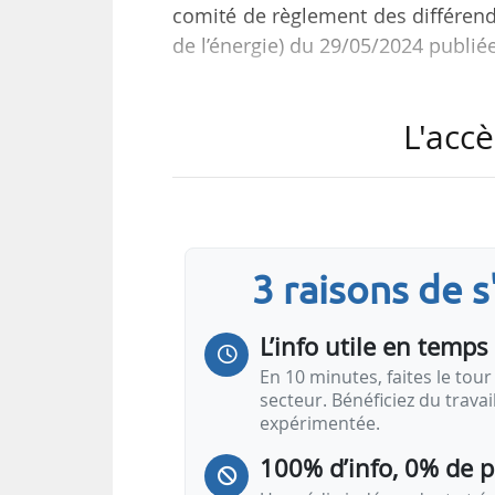
comité de règlement des différend
de l’énergie) du 29/05/2024 publiée
Les conclusions des sociétés Gara
L'accè
et l’exception d’incompétence sou
Le Cordis avait été saisi par Gara
à l’encontre du SMEM, de l’ast
règlement de différend du 13/06/
3 raisons de 
et à la SARL Aquitaine Promotions
L’info utile en temps 
En 10 minutes, faites le tour 
secteur. Bénéficiez du trava
expérimentée.
100% d’info, 0% de 