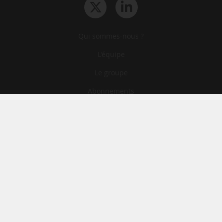
Qui sommes-nous ?
L‘équipe
Le groupe
Abonnements
Contact
Archives
CGA
Mentions légales
Confidentialité
Cookies