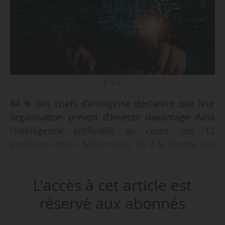
© D.R.
84 % des chefs d’entreprise déclarent que leur
organisation prévoit d’investir davantage dans
l’intelligence artificielle au cours des 12
prochains mois. Mais moins de 2 % d’entre eux
estiment disposer du personnel adéquat pour
mettre en œuvre leurs projets, selon l’étude
L'accès à cet article est
« L’IA au travail : débloquer les opportunités
mondiales », publiée par la plateforme de
réservé aux abonnés
recrutement internationale G-P (Globalization