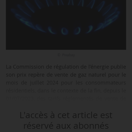
© Pixabay
La Commission de régulation de l’énergie publie
son prix repère de vente de gaz naturel pour le
mois de juillet 2024 pour les consommateurs
résidentiels, dans le contexte de la fin, depuis le
01/07/2023, des tarifs réglementés de vente de
gaz, le 10/06/2024.
L'accès à cet article est
Entre juin et juillet 2024, la part variable HT d’un
réservé aux abonnés
consommateur type cuisson/eau chaude et