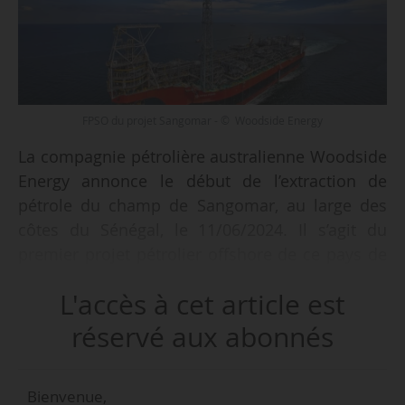
FPSO du projet Sangomar - © Woodside Energy
La compagnie pétrolière australienne Woodside
Energy annonce le début de l’extraction de
pétrole du champ de Sangomar, au large des
côtes du Sénégal, le 11/06/2024. Il s’agit du
premier projet pétrolier offshore de ce pays de
l’Afrique de l’Ouest.
L'accès à cet article est
La phase 1 du champ de Sangomar comprend
réservé aux abonnés
une installation flottante de production, de
stockage et de déchargement (FPSO) d’une
Bienvenue,
capacité de 100 000 barils par jour et une