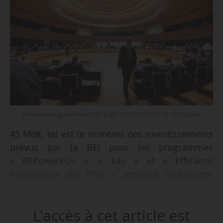
Réunion des gouverneurs de la BEI le 21/06/2024 - © Vio Dudau
45 Md€, tel est le montant des investissements
prévus par la BEI pour les programmes
« REPowerEU+ », « Eau » et « Efficacité
énergétique des PME », annonce l’organisme
européen le 21/06/2024. Ce montant est inscrit
dans la feuille de route stratégique 2024-2027,
L'accès à cet article est
approuvée par lers ministres européens lors du