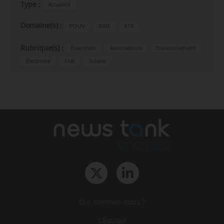
Type :
Actualité
Domaine(s) :
POUV
RIRE
ETR
Rubrique(s) :
Essentiels
Associations
Environnement
Électricité
EnR
Solaire
Qui sommes-nous ?
L‘équipe