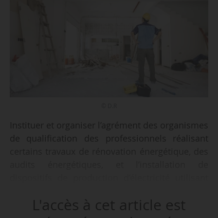
© D.R
Instituer et organiser l’agrément des organismes
de qualification des professionnels réalisant
certains travaux de rénovation énergétique, des
audits énergétiques, et l’installation de
dispositifs de production d’électricité utilisant
l’énergie solaire photovoltaïque sur des
L'accès à cet article est
bâtiments et d’infrastructures de recharge pour
véhicules électriques, tel est l’objectif de trois