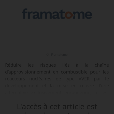
© Framatome
Réduire les risques liés à la chaîne
d’approvisionnement en combustible pour les
réacteurs nucléaires de type VVER par le
développement et la mise en œuvre d’une
alternative exclusivement européenne, tel est
l’objectif du soutien financier de 10 M€ accordé
L'accès à cet article est
par l’UE à Framatome pour son projet Save,
annonce l’entreprise le 20/06/2024.