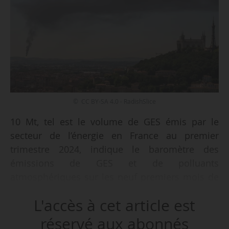
© CC BY-SA 4.0 - RadishSlice
10 Mt, tel est le volume de GES émis par le
secteur de l’énergie en France au premier
trimestre 2024, indique le baromètre des
émissions de GES et de polluants
atmosphériques sur les neuf premiers mois de
l’année 2023 du Citepa (Centre
L'accès à cet article est
interprofessionnel technique d’études de la
pollution atmosphérique), publié le 26/06/2024.
réservé aux abonnés