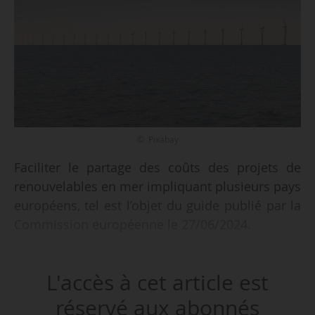
© Pixabay
Faciliter le partage des coûts des projets de
renouvelables en mer impliquant plusieurs pays
européens, tel est l’objet du guide publié par la
Commission européenne le 27/06/2024.
Cinq corridors de réseau offshore, ou Plans de
L'accès à cet article est
développement des réseaux en mer de l’UE
(ONDP), sont prioritaires :
réservé aux abonnés