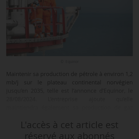
© Equinor
Maintenir sa production de pétrole à environ 1,2
mb/j sur le plateau continental norvégien
jusqu’en 2035, telle est l’annonce d’Equinor, le
28/08/2024. L’entreprise ajoute qu’elle
maintiendra également sa production de gaz
3
jusqu’en 2035 (40 milliards de m
en 2023).
L'accès à cet article est
« Dans le même temps, les émissions seront
réduites de moitié d’ici 2030, conformément à
réservé aux abonnés