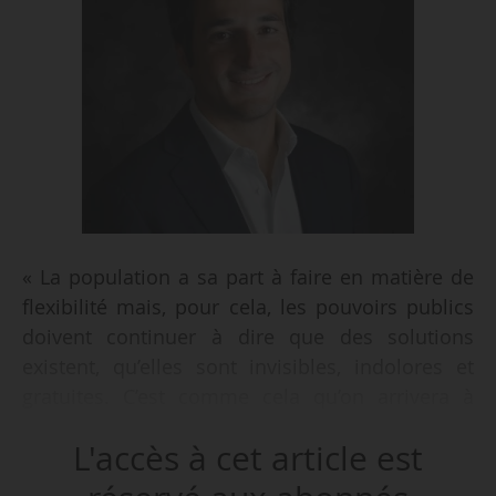
« La population a sa part à faire en matière de
flexibilité mais, pour cela, les pouvoirs publics
doivent continuer à dire que des solutions
existent, qu’elles sont invisibles, indolores et
gratuites. C’est comme cela qu’on arrivera à
avoir des GW de flexibilité », déclare Benjamin
L'accès à cet article est
Bailly, directeur des marchés, des produits et de
l’innovation de Voltalis, à News Tank, le