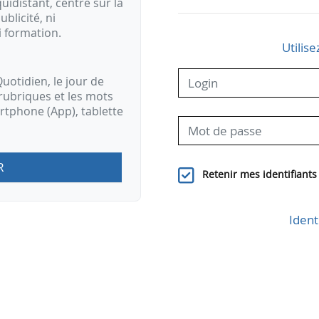
idistant, centré sur la
ublicité, ni
i formation.
Utilise
uotidien, le jour de
rubriques et les mots
artphone (App), tablette
R
Retenir mes identifiants
Ident