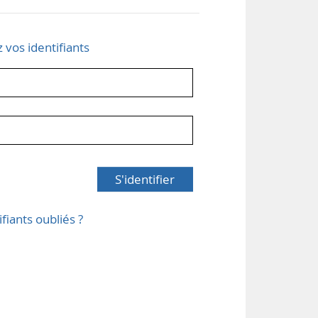
z vos identifiants
S'identifier
ifiants oubliés ?