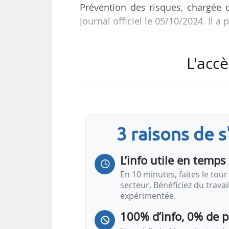
Prévention des risques, chargée d
Journal officiel le 05/10/2024. Il a
Il était auparavant directeur adjo
L'accè
chargé de l’Industrie et de l’Énergi
Par ailleurs, le même arrêté ind
respectivement chef de cabinet et 
3 raisons de 
Charles Dubief est de son côté n
la ministre déléguée en charge de
L’info utile en temps 
En 10 minutes, faites le tour 
secteur. Bénéficiez du trava
expérimentée.
100% d’info, 0% de 