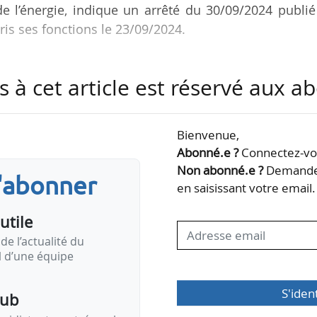
e l’énergie, indique un arrêté du 30/09/2024 publi
 pris ses fonctions le 23/09/2024.
int de cabinet de Roland Lescure, ancien ministre dél
s à cet article est réservé aux 
e, entre le 01/03 et le 23/09/2024.
ique que Thomas Cuvelier et Nathalie Picot sont nom
Bienvenue,
conseillère parlementaire d’Olga Givernet.
Abonné.e ?
Connectez-vou
Non abonné.e ?
Demandez
s'abonner
ommé conseiller communication et presse au cabinet
en saisissant votre email.
 l’Énergie à compter du…
utile
de l’actualité du
il d’une équipe
S'iden
pub