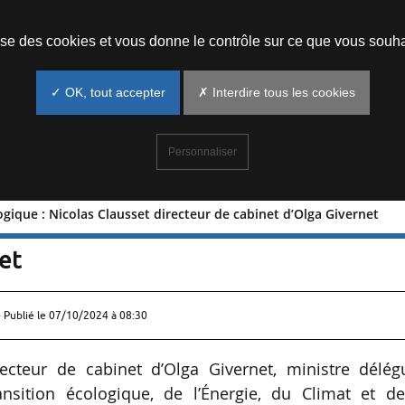
Prendre un rendez-vous
lise des cookies et vous donne le contrôle sur ce que vous souha
✓ OK, tout accepter
✗ Interdire tous les cookies
Personnaliser
ogique : Nicolas Clausset directeur de cabinet d’Olga Givernet
n écologique : Nicolas Clausset direct
et
 Publié le
07/10/2024 à 08:30
cteur de cabinet d’Olga Givernet, ministre délég
nsition écologique, de l’Énergie, du Climat et de