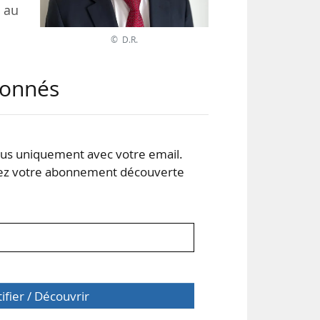
é au
© D.R.
égué
abonnés
més
s uniquement avec votre email.
 votre abonnement découverte
 de
tifier / Découvrir