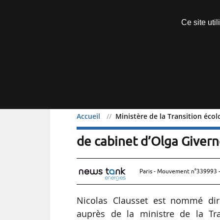
Découvrir sans engagement
Ce site uti
Menu
Accueil
Ministère de la Transition écol
Ministère de la Transitio
de cabinet d’Olga Givern
Paris - Mouvement n°339993 -
Nicolas Clausset est nommé dire
auprès de la ministre de la Tra