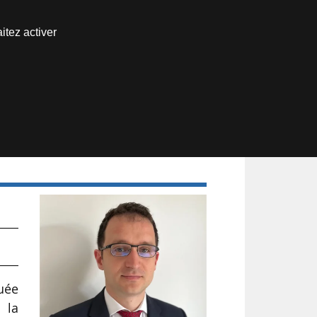
Nous joindre
itez activer
Espace abonné
eur
uée
 la