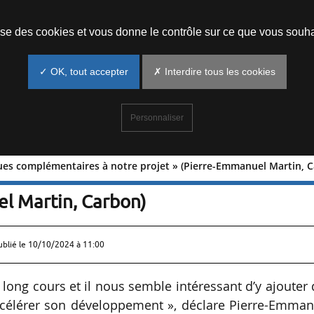
Prendre un rendez-vous
lise des cookies et vous donne le contrôle sur ce que vous souha
✓ OK, tout accepter
✗ Interdire tous les cookies
Personnaliser
ques complémentaires à notre projet » (Pierre-Emmanuel Martin, 
es briques complémentaires à notre
el Martin, Carbon)
ublié le
10/10/2024 à 11:00
 long cours et il nous semble intéressant d’y ajouter
célérer son développement », déclare Pierre-Emman