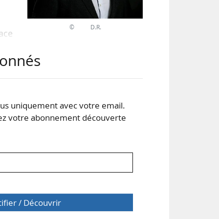
© D.R.
lace
r le
abonnés
é en
enté
s uniquement avec votre email.
ents
 votre abonnement découverte
tifier / Découvrir