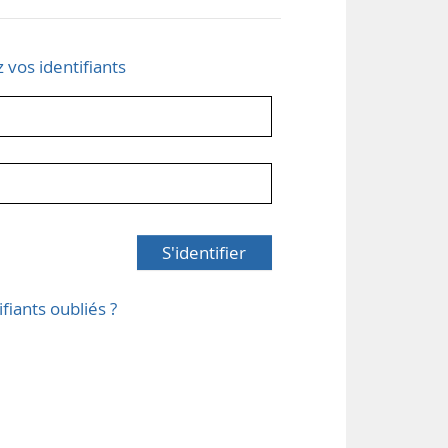
z vos identifiants
S'identifier
ifiants oubliés ?