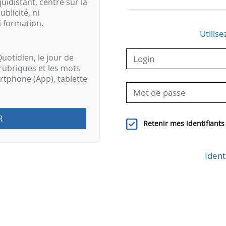
idistant, centré sur la
ublicité, ni
i formation.
Utilise
uotidien, le jour de
rubriques et les mots
artphone (App), tablette
R
Retenir mes identifiants
Ident