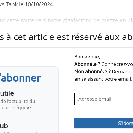
ws Tank le 10/10/2024.
r cette route vers notre gigafactory, de mettre en p
 sens du projet Carbon One, qui se concrétiserait pa
s à cet article est réservé aux 
ue, le plus important encore en activité sur le march
Bienvenue,
 longtemps été pionnière. C’est cette firme qui a inv
Abonné.e ?
Connectez-vou
dans le solaire, en intervenant sur chacun des segm
Non abonné.e ?
Demandez
s'abonner
rs qui dominent aujourd’hui le marché sont ceux qui…
en saisissant votre email.
utile
de l’actualité du
il d’une équipe
S'iden
pub