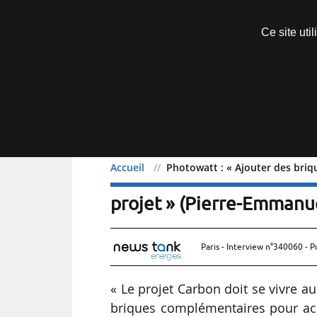
Découvrir sans engagement
Ce site uti
Menu
Accueil
Photowatt : « Ajouter des bri
Photowatt : « Ajouter d
projet » (Pierre-Emmanu
Paris - Interview n°340060 - P
« Le projet Carbon doit se vivre au
briques complémentaires pour ac