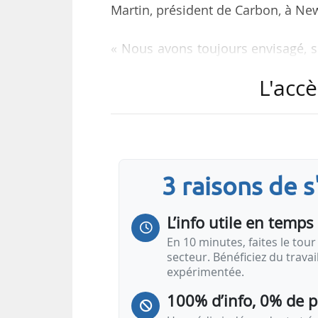
Martin, président de Carbon, à Ne
« Nous avons toujours envisagé, su
des unités pilotes. C’est tout le
L'accè
rachat de Photowatt. »
« Photowatt est un acteur historiq
France. C’est une entreprise qui a
le concept d’entreprise intégrée 
3 raisons de 
de la chaîne de valeur. Les acteu
L’info utile en temps 
En 10 minutes, faites le tour 
secteur. Bénéficiez du trava
expérimentée.
100% d’info, 0% de 