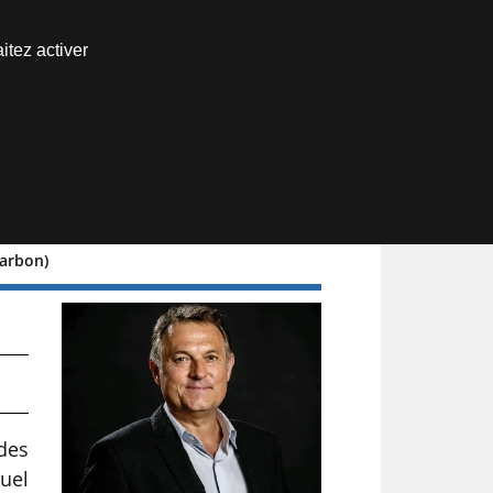
Nous joindre
itez activer
Espace abonné
Carbon)
 des
uel