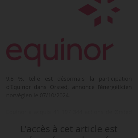
9,8 %, telle est désormais la participation
d’Equinor dans Orsted, annonce l’énergéticien
norvégien le 07/10/2024.
Equinor a acquis 41 197 344 actions de Ørsted
pour une valeur de 2,5 Md$ (2,27 Md€). Avec
L'accès à cet article est
cette opération, Equinor est le deuxième
actionnaire d’Ørsted après l’État danois, qui