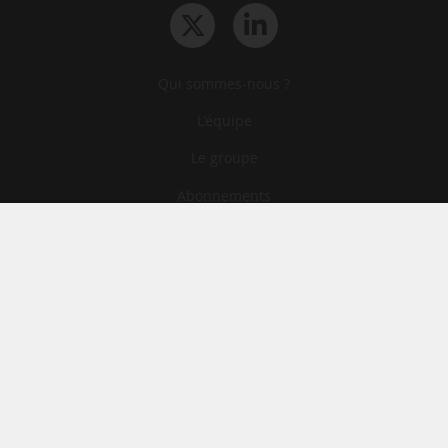
Qui sommes-nous ?
L‘équipe
Le groupe
Abonnements
Contact
Archives
CGA
Mentions légales
Confidentialité
Cookies