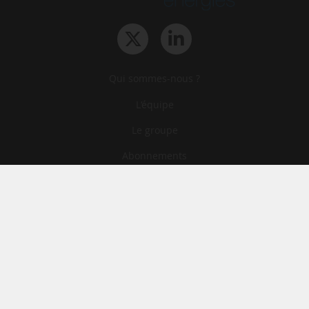
Qui sommes-nous ?
L‘équipe
Le groupe
Abonnements
Contact
Archives
CGA
Mentions légales
Confidentialité