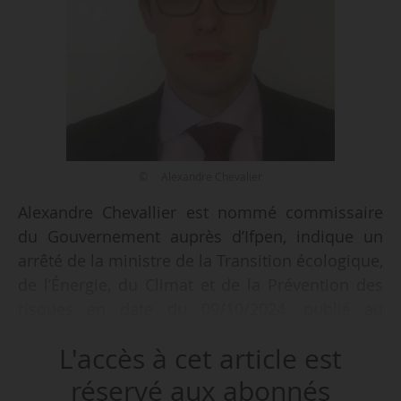
© Alexandre Chevalier
Alexandre Chevallier est nommé commissaire
du Gouvernement auprès d’Ifpen, indique un
arrêté de la ministre de la Transition écologique,
de l’Énergie, du Climat et de la Prévention des
risques en date du 09/10/2024, publié au
Bulletin officiel le 17/10/2024. Il succède à
L'accès à cet article est
Nicolas Clausset, qui a occupé cette fonction
entre octobre 2023 et mars 2024.
réservé aux abonnés