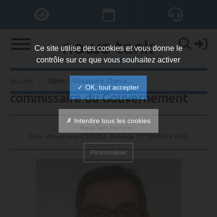
Ce site utilise des cookies et vous donne le
contrôle sur ce que vous souhaitez activer
Ifpen : Alexandre Chevallier
Accueil
Ifpen : Alexandre Chevallier commissaire du Gouvernement
✓ OK, tout accepter
commissaire du Gouvernement
✗ Interdire tous les cookies
News Tank Energies -
Paris - Mouvement n°341382 - Publié le
17/10/2024 à 15:00
Personnaliser