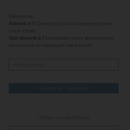
Alexandre Chevallier est sous-directeur de la
Bienvenue,
sécurité d’approvisionnement et des nouveaux
Abonné.e ?
Connectez-vous uniquement avec
produits énergétiques à la DGEC depuis
votre email.
août 2023.
Non abonné.e ?
Demandez votre abonnement
découverte en saisissant votre email.
Par ailleurs, Eric Chambon, adjoint d’Alexandre
Chevallier à la DGEC, est nommé commissaire
du Gouvernement suppléant d’Ifpen.
S'identifier / Découvrir
Utilisez vos identifiants