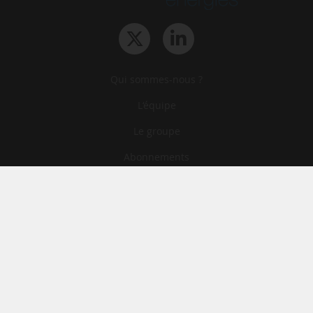
Qui sommes-nous ?
L‘équipe
Le groupe
Abonnements
Contact
Archives
CGA
Mentions légales
Confidentialité