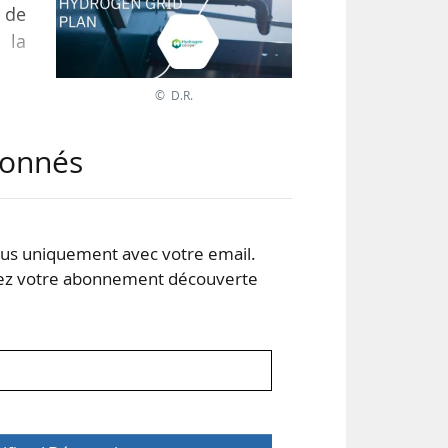
n de
 la
© D.R.
abonnés
s uniquement avec votre email.
 votre abonnement découverte