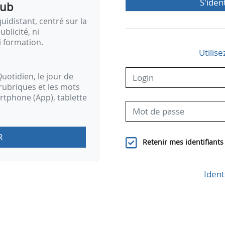
S'iden
pub
idistant, centré sur la
ublicité, ni
i formation.
Utilise
uotidien, le jour de
rubriques et les mots
artphone (App), tablette
R
Retenir mes identifiants
Ident