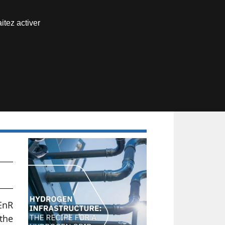
Nous joindre
itez activer
Espace abonné
rid
EnR
 the