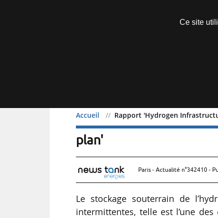
Découvrir sans engagement
Ce site uti
Menu
Accueil
Rapport 'Hydrogen Infrastructur
Rapport 'Hydrogen Infras
plan'
Paris - Actualité n°342410 - P
Le stockage souterrain de l’hyd
intermittentes, telle est l’une de