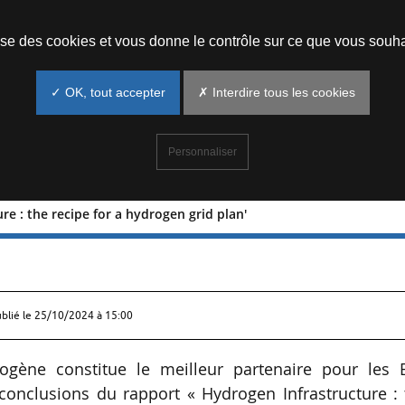
Prendre un rendez-vous
lise des cookies et vous donne le contrôle sur ce que vous souha
✓ OK, tout accepter
✗ Interdire tous les cookies
Personnaliser
e : the recipe for a hydrogen grid plan'
tructure : the recipe for a hydrogen g
ublié le
25/10/2024 à 15:00
rogène constitue le meilleur partenaire pour les 
s conclusions du rapport « Hydrogen Infrastructure :