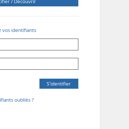
tifier / Découvrir
z vos identifiants
S'identifier
ifiants oubliés ?