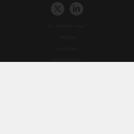
Qui sommes-nous ?
L‘équipe
Le groupe
Abonnements
Contact
Archives
CGA
Mentions légales
Confidentialité
Cookies