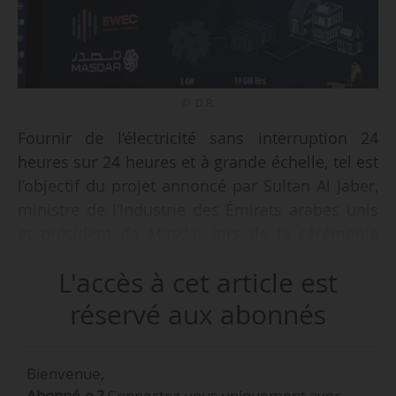
© D.R.
Fournir de l’électricité sans interruption 24
heures sur 24 heures et à grande échelle, tel est
l’objectif du projet annoncé par Sultan Al Jaber,
ministre de l’Industrie des Émirats arabes unis
et président de Masdar lors de la cérémonie
d’ouverture de l’Abu Dhabi Sustainability Week
L'accès à cet article est
(ADSW), aux Émirats arabes unis, le 14/01/2025.
réservé aux abonnés
Le projet sera développé par Masdar en
partenariat avec Emirates Water and Electricity
Bienvenue,
Company (Ewec). Il comprendra une centrale
Abonné.e ?
Connectez-vous uniquement avec