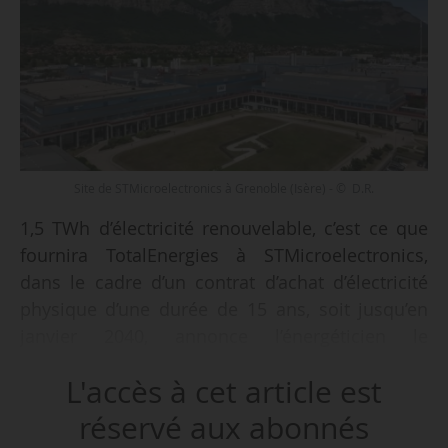
Site de STMicroelectronics à Grenoble (Isère) - © D.R.
1,5 TWh d’électricité renouvelable, c’est ce que
fournira TotalEnergies à STMicroelectronics,
dans le cadre d’un contrat d’achat d’électricité
physique d’une durée de 15 ans, soit jusqu’en
janvier 2040, annonce l’énergéticien le
28/01/2025.
L'accès à cet article est
TotalEnergies fournira l’électricité produite par
réservé aux abonnés
deux centrales solaire et éolienne d’une