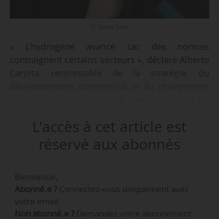
© News Tank
« L’hydrogène avance car des normes
contraignent certains secteurs », déclare Alberto
Carpita, responsable de la stratégie, du
développement commercial et du changement
climatique chez Siemens, à News Tank, lors du
salon Hyvolution le 28/01/2025.
L'accès à cet article est
« Les projets qui se développent ne sont donc
réservé aux abonnés
plus uniquement motivés par la volonté
politique mais par des perspectives
Bienvenue,
économiques. Faire du SAF avec de l’hydrogène
Abonné.e ?
Connectez-vous uniquement avec
vert sera plus rentable que de payer une
votre email.
amende pour non-respect des nouvelles
Non abonné.e ?
Demandez votre abonnement
normes. »