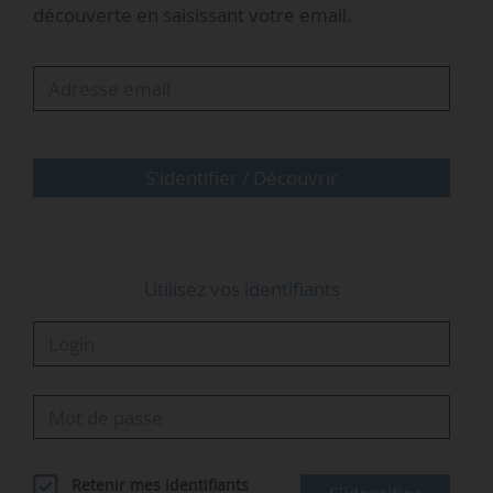
découverte en saisissant votre email.
Siemens propose des solutions d’automation,
de digitalisation et d’électrification aux
énergéticiens et aux industriels, aux acteurs de
la mobilité ou encore du bâtiment. L’entreprise
fournit ses outils pour la conception, la
S'identifier / Découvrir
réalisation et la gestion d’usines de production
d’hydrogène.
Utilisez vos identifiants
Alberto…
Retenir mes identifiants