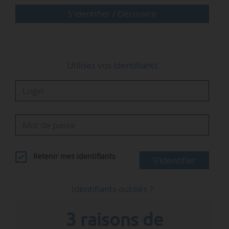
S'identifier / Découvrir
« Les leviers pour réduire l’apparition de ces prix
négatifs sont bien identifiés :
• le développement des flexibilités de…
Utilisez vos identifiants
Retenir mes identifiants
S'identifier
Identifiants oubliés ?
3 raisons de