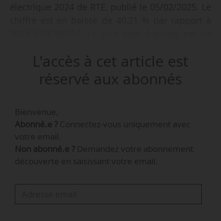
électrique 2024 de RTE, publié le 05/02/2025. Le
chiffre est en baisse de 40,21 % par rapport à
2023 (97€/MWh). Le prix spot français est en
dessous des coûts variables des centrales
L'accès à cet article est
thermiques durant 71 % du temps (48 % en
2023).
réservé aux abonnés
Pour expliquer cette baisse, l’opérateur du
Bienvenue,
réseau évoque l’abondance de la production
Abonné.e ?
Connectez-vous uniquement avec
d’électricité, la consommation toujours
votre email.
inférieure à l’avant-crise sanitaire et
Non abonné.e ?
Demandez votre abonnement
énergétique, et le recul des prix du gaz.
découverte en saisissant votre email.
Par ailleurs, RTE annonce avoir décompté 359
heures durant lesquelles les prix étaient
négatifs sur l’année, soit environ 4 % du temps
total.