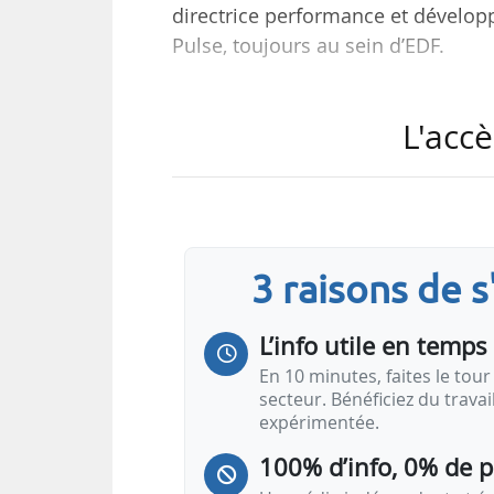
directrice performance et dévelop
Pulse, toujours au sein d’EDF.
Anne-Laure Meynial-Coumaros é
L'accè
Framatome depuis février 2022, a
et 2022 et responsable clients et 
À son poste, elle sera en charg
l’image de marque de l’entreprise e
3 raisons de 
L’info utile en temps 
En 10 minutes, faites le tour 
secteur. Bénéficiez du trava
expérimentée.
100% d’info, 0% de 