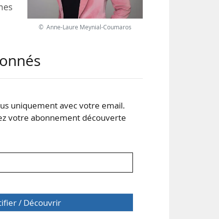
mmes
© Anne-Laure Meynial-Coumaros
 de
abonnés
021
 de
s uniquement avec votre email.
 votre abonnement découverte
tifier / Découvrir