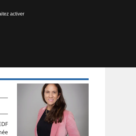
Nous joindre
itez activer
Espace abonné
 de
EDF
mée