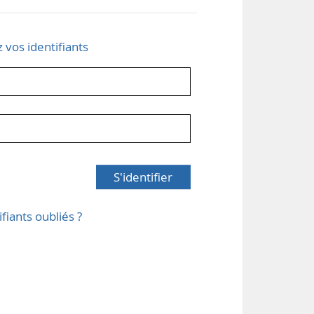
z vos identifiants
S'identifier
ifiants oubliés ?