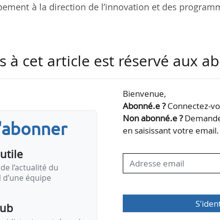
pement à la direction de l’innovation et des progra
tait auparavant directrice de la communication
s à cet article est réservé aux 
près avoir été déléguée communication d’EDF entre 2
communication d’entreprise d’EDF UK (2019-2021).
Bienvenue,
e de la communication interne et du développement
Abonné.e ?
Connectez-vou
n France et à l’international.
Non abonné.e ?
Demandez
s'abonner
en saisissant votre email.
utile
de l’actualité du
il d’une équipe
S'iden
pub