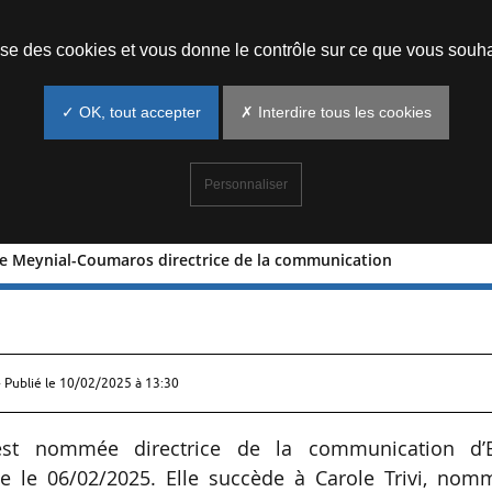
Prendre un rendez-vous
lise des cookies et vous donne le contrôle sur ce que vous souha
✓ OK, tout accepter
✗ Interdire tous les cookies
Personnaliser
e Meynial-Coumaros directrice de la communication
e-Laure Meynial-Coumaros directrice
 Publié le
10/02/2025 à 13:30
est nommée directrice de la communication d’
ise le 06/02/2025. Elle succède à Carole Trivi, nom