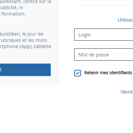
idistant, centré sur la
ublicité, ni
i formation.
Utilise
uotidien, le jour de
rubriques et les mots
artphone (App), tablette
R
Retenir mes identifiants
Ident