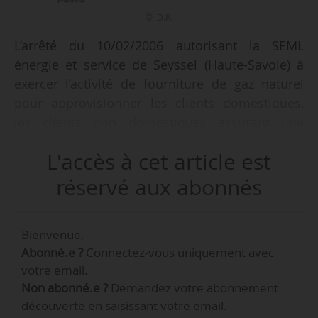
© D.R.
L’arrêté du 10/02/2006 autorisant la SEML
énergie et service de Seyssel (Haute-Savoie) à
exercer l’activité de fourniture de gaz naturel
pour approvisionner les clients domestiques,
les clients non domestiques assurant une
mission d’intérêt général et les autres clients
L'accès à cet article est
non domestiques est abrogé, indique un arrêté
du ministre auprès du ministre de l’Économie,
réservé aux abonnés
des Finances et de la Souveraineté industrielle
et numérique, chargé de l’industrie et de
Bienvenue,
l’énergie, en date du 06/02/2025 publié au
Abonné.e ?
Connectez-vous uniquement avec
Journal officiel le 12/02/2025.
votre email.
Non abonné.e ?
Demandez votre abonnement
Cette décision fait suite à la demande de la
découverte en saisissant votre email.
SEML énergie et service de Seyssel en date du