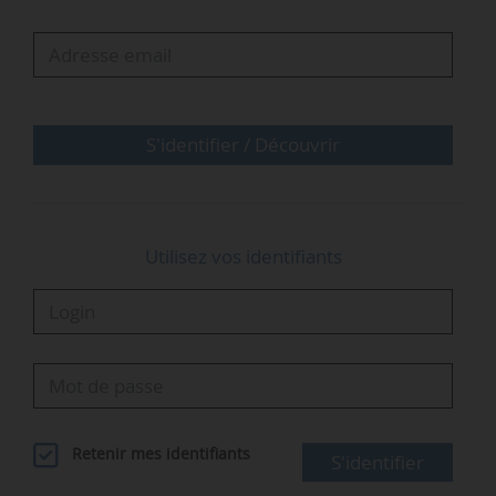
20/12/2024 en raison de sa cessation d’activité.
Par ailleurs, l’arrêté du 21/09/2020 autorisant la
société Wintershall Dea GmbH à approvisionner
les fournisseurs de gaz naturel est…
S'identifier / Découvrir
Utilisez vos identifiants
Retenir mes identifiants
S'identifier