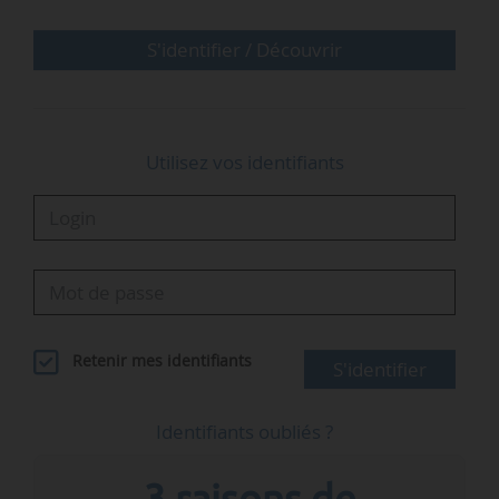
de variabilité des prix qu’entraînerait un
développement incontrôlé des réseaux de
S'identifier / Découvrir
transport et interconnexions, et…
Utilisez vos identifiants
Retenir mes identifiants
S'identifier
Identifiants oubliés ?
3 raisons de