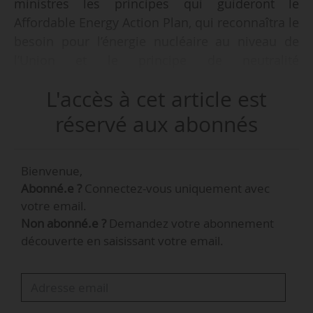
ministres les principes qui guideront le
Affordable Energy Action Plan, qui reconnaîtra le
besoin pour l’énergie nucléaire au niveau de
l’Union et le principe de neutralité
technologique. Les ministres se sont félicités de
L'accès à cet article est
cette annonce positive », indique le cabinet de
Marc Ferracci, ministre délégué en charge de
réservé aux abonnés
l’industrie et de l’énergie, le 19/02/2025, après la
réunion de l’Alliance européenne du nucléaire
Bienvenue,
qui s’est tenue le 18/02/2025.
Abonné.e ?
Connectez-vous uniquement avec
votre email.
L’Alliance s’est rassemblée avant la présentation
Non abonné.e ?
Demandez votre abonnement
du Clean Industrial Deal, prévue pour le
découverte en saisissant votre email.
26/02/2025.
« De nombreux ministres ont souligné les
risques d’augmentation des coûts de système et