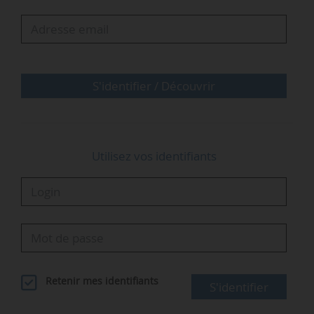
centraliser différents types d’actifs : résidences
principales et secondaires, biens locatifs,
comptes de crédit, comptes épargne, etc.
L’utilisateur peut suivre en temps réel l’état des
paiements, les échéances …
S'identifier / Découvrir
Utilisez vos identifiants
Retenir mes identifiants
S'identifier