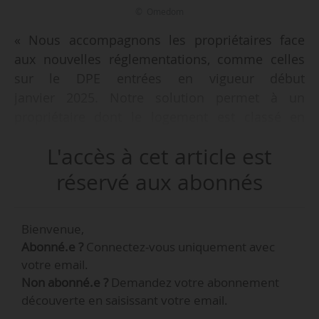
© Omedom
« Nous accompagnons les propriétaires face
aux nouvelles réglementations, comme celles
sur le DPE entrées en vigueur début
janvier 2025. Notre solution permet à un
propriétaire dont le logement est classé en
étiquette D d’estimer le coût des travaux
L'accès à cet article est
nécessaires pour atteindre l’étiquette A et
mesurer l’impact de cette rénovation sur la
réservé aux abonnés
valeur de son bien. La plateforme permet de
visualiser à la fois la valeur marchande et la
Bienvenue,
valeur locative d’un bien immobilier », déclare
Abonné.e ?
Connectez-vous uniquement avec
Coline Sinquin, co-fondatrice d’Omedom, à
votre email.
News Tank le 19/02/2025.
Non abonné.e ?
Demandez votre abonnement
découverte en saisissant votre email.
Omedom est un logiciel SaaS permettant de