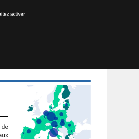
Nous joindre
itez activer
Espace abonné
t
 de
aux