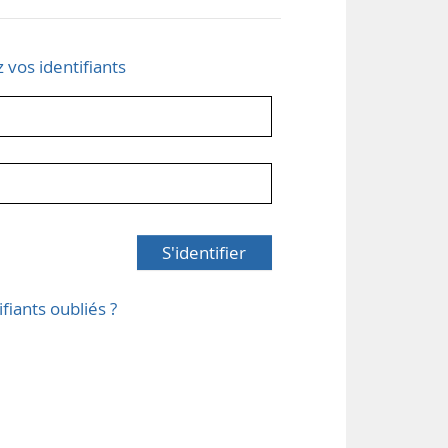
z vos identifiants
S'identifier
ifiants oubliés ?