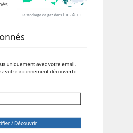
hés
Le stockage de gaz dans l’UE - © UE
r -
abonnés
cité
 les
s uniquement avec votre email.
rer
 votre abonnement découverte
t en
tifier / Découvrir