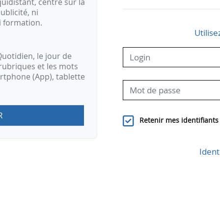
idistant, centré sur la
ublicité, ni
i formation.
Utilise
uotidien, le jour de
rubriques et les mots
artphone (App), tablette
R
Retenir mes identifiants
Ident