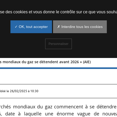
Prendre un rendez-vous
lise des cookies et vous donne le contrôle sur ce que vous souha
✓ OK, tout accepter
✗ Interdire tous les cookies
Personnaliser
s mondiaux du gaz se détendent avant 2026 » (AIE)
marchés mondiaux du gaz se détenden
ublié le
26/02/2025 à 10:30
marchés mondiaux du gaz commencent à se détendre
026, date à laquelle une énorme vague de nouve