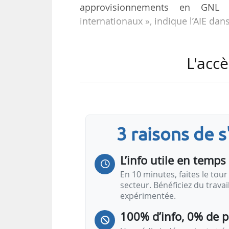
approvisionnements en GNL 
internationaux », indique l’AIE dan
« Ces nouveaux projets GNL - do
L'accè
devraient entrer en service sur u
mondiale d’exportation de GNL de 
calendriers annoncés. »
« D’ici là, les gouvernements e
3 raisons de 
l’amélioration de l’efficacité éne
énergie et mettre en œuvre d’autr
L’info utile en temps 
En 10 minutes, faites le tour 
secteur. Bénéficiez du trava
expérimentée.
100% d’info, 0% de 