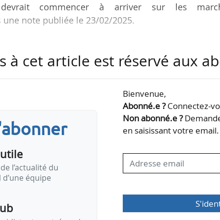
devrait commencer à arriver sur les marc
s une note publiée le 23/02/2025.
nt la plupart se situent aux États-Unis et au Qata
s à cet article est réservé aux 
ne période de plusieurs années, augmentant la capa
près de 50 % d’ici à 2030, si les projets respectent
Bienvenue,
Abonné.e ?
Connectez-vou
uropéens doivent redoubler d’efforts pour accélé
Non abonné.e ?
Demandez
s'abonner
rgétique, diversifier les sources d’approvisionnemen
en saisissant votre email.
es…
utile
de l’actualité du
il d’une équipe
S'iden
pub