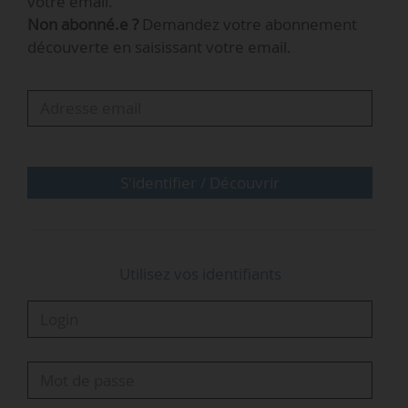
votre email.
le 17/11/2023. Elle est cheffe du bureau
Non abonné.e ?
Demandez votre abonnement
coordination, loi de finances, énergie et fiscalité
découverte en saisissant votre email.
frontalière à la direction générale des douanes
et droits indirects, depuis juillet 2024.
Toujours selon cet arrêté, Olivier Peyrin est
nommé administrateur du CPSSP, sur
proposition des organisations…
S'identifier / Découvrir
Utilisez vos identifiants