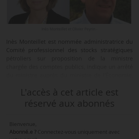
Inès Monteillet et Olivier Peyrin -
Inès Monteillet est nommée administratrice du
Comité professionnel des stocks stratégiques
pétroliers sur proposition de la ministre
chargée des comptes publics, indique un arrêté
du ministre auprès du ministre de l’Économie,
des Finances et de la Souveraineté industrielle
L'accès à cet article est
et numérique, chargé de l’industrie et de
l’énergie, en date du 25/02/2025, publié au
réservé aux abonnés
Journal officiel le 27/08/2025. Par ailleurs,
Gladys Lemarchand est nommée suppléante.
Bienvenue,
Abonné.e ?
Connectez-vous uniquement avec
Inès Monteillet remplace Fabrice Bovet, nommé