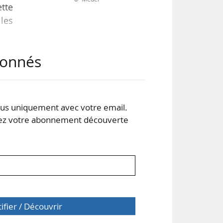
ette
les
abonnés
xtes
e à
s uniquement avec votre email.
rets
 votre abonnement découverte
tifier / Découvrir