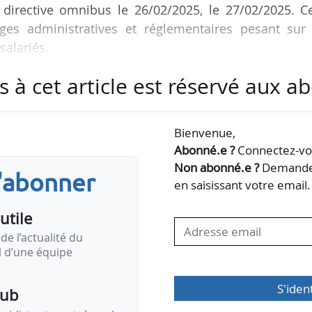
 directive omnibus le 26/02/2025, le 27/02/2025. C
rges administratives et réglementaires pesant sur 
salariés.
s à cet article est réservé aux 
du SEQE-UE doivent disparaître à partir de 2026.
as la charge bureaucratique générée par ces trois te
Bienvenue,
 1 000 salariés. Ce faisant, la Commission continu
Abonné.e ?
Connectez-vou
 de 1 000 salariés à divulguer leurs stratégies et sec
Non abonné.e ?
Demandez
s'abonner
ernationaux…
en saisissant votre email.
utile
de l’actualité du
il d’une équipe
S'iden
pub