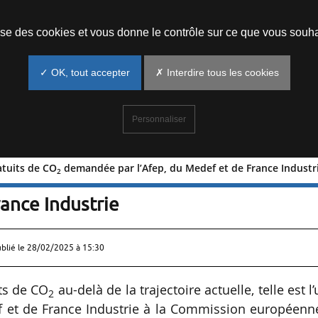
Prendre un rendez-vous
lise des cookies et vous donne le contrôle sur ce que vous souha
✓ OK, tout accepter
✗ Interdire tous les cookies
Personnaliser
atuits de CO
demandée par l’Afep, du Medef et de France Industr
2
as gratuits de CO
demandée par
2
rance Industrie
ublié le
28/02/2025 à 15:30
its de CO
au-delà de la trajectoire actuelle, telle est l
2
 et de France Industrie à la Commission européenne