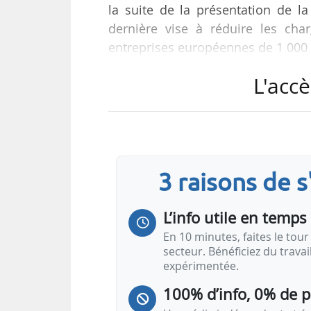
la suite de la présentation de la
dernière vise à réduire les cha
entreprises européennes de 1 000 
L'accè
Les quotas gratuits dans le cadre 
« Les propositions ne corrigent p
pour les entreprises de plus de
contraindre les entreprises de plus
3 raisons de 
d’affaires à leurs concurrents int
L’info utile en temps 
En 10 minutes, faites le tour 
secteur. Bénéficiez du trava
expérimentée.
100% d’info, 0% de 