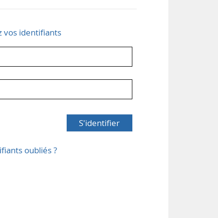
z vos identifiants
S'identifier
ifiants oubliés ?