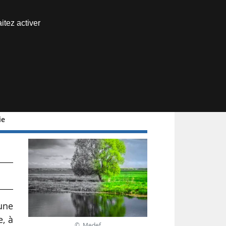
Nous joindre
itez activer
Espace abonné
ie
’une
, à
© Medef