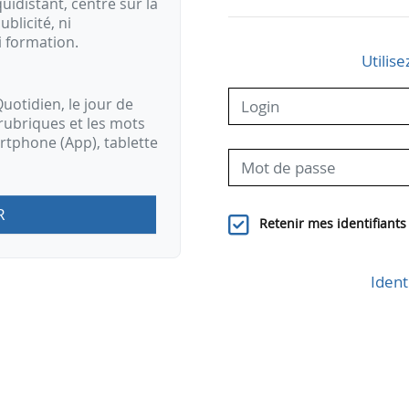
idistant, centré sur la
ublicité, ni
i formation.
Utilise
uotidien, le jour de
rubriques et les mots
artphone (App), tablette
R
Retenir mes identifiants
Ident