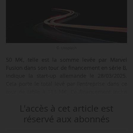
© Unsplash
50 M€, telle est la somme levée par Marvel
Fusion dans son tour de financement en série B,
indique la start-up allemande le 28/03/2025.
Cela porte le total levé par l’entreprise dans ce
tour de table à 113 M€. Ce financement inclut
des investissements de EQT Ventures, Siemens
L'accès à cet article est
Energy Ventures et le European Innovation
Council (EIC) Fund.
réservé aux abonnés
Le total des financements de Marvel Fusion