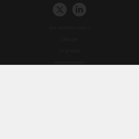
Qui sommes-nous ?
L‘équipe
Le groupe
Abonnements
Contact
Archives
CGA
Mentions légales
Confidentialité
Cookies