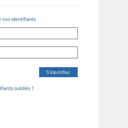
z vos identifiants
S'identifier
ifiants oubliés ?