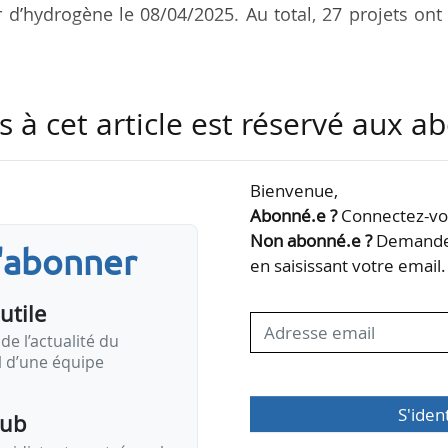
 d’hydrogène le 08/04/2025. Au total, 27 projets ont
 un système d’enchères publiques visant à soutenir
s à cet article est réservé aux 
one ou renouvelable. Les lauréats bénéficieront d
orme de CfD, mécanisme garantissant un prix fixe p
g-terme.
Bienvenue,
Abonné.e ?
Connectez-vou
ey visent à fournir de l’hydrogène vert aux utilisat
Non abonné.e ?
Demandez
s'abonner
ransport régionaux.
en saisissant votre email.
utile
ande croissante des entreprises…
de l’actualité du
il d’une équipe
S'iden
pub