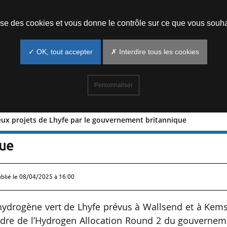
Prendre un rendez-vous
lise des cookies et vous donne le contrôle sur ce que vous souha
✓ OK, tout accepter
✗ Interdire tous les cookies
Personnaliser
eux projets de Lhyfe par le gouvernement britannique
 de deux projets de Lhyfe par le
que
ublié le
08/04/2025 à 16:00
hydrogène vert de Lhyfe prévus à Wallsend et à Kem
cadre de l’Hydrogen Allocation Round 2 du gouvernem