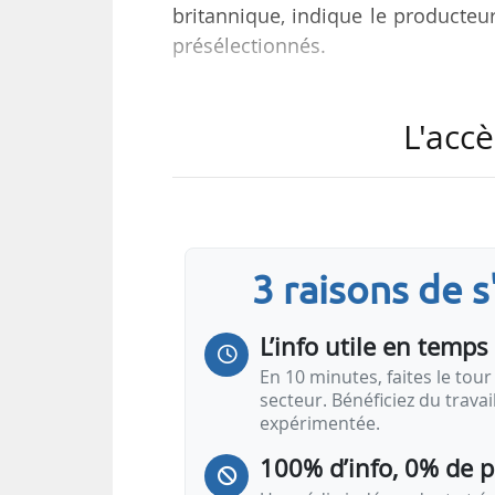
britannique, indique le producteur
présélectionnés.
Hydrogen Allocation Round 2 est
L'accè
production d’hydrogène bas-carb
soutien financier public sous f
l’hydrogène produit sur le très lon
Les projets à à Wallsend et Kemsl
3 raisons de 
industriels et aux opérateurs de t
L’info utile en temps 
« Lhyfe entend répondre à la dem
En 10 minutes, faites le tour 
secteur. Bénéficiez du trava
expérimentée.
100% d’info, 0% de 