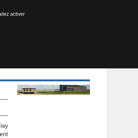
Nous joindre
itez activer
Espace abonné
sley
ent