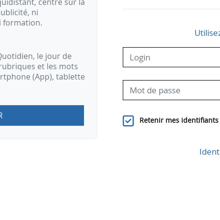
idistant, centré sur la
ublicité, ni
i formation.
Utilise
uotidien, le jour de
rubriques et les mots
artphone (App), tablette
R
Retenir mes identifiants
Ident