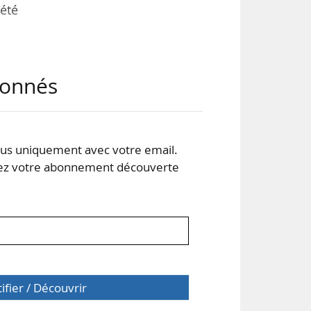
 été
 la
abonnés
’un
our
s uniquement avec votre email.
eurs
 votre abonnement découverte
tifier / Découvrir