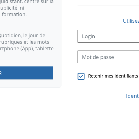
idistant, centré sur la
ublicité, ni
i formation.
Utilise
uotidien, le jour de
rubriques et les mots
artphone (App), tablette
R
Retenir mes identifiants
Ident