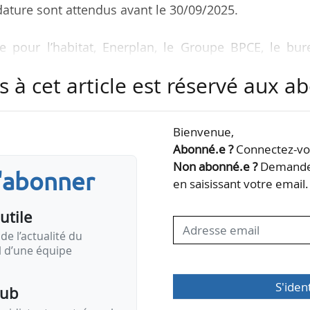
dature sont attendus avant le 30/09/2025.
le pour l’habitat, Enerplan, le Groupe BPCE, le bur
cats De Gaulle Fleurance et Associés, l’association vi
s à cet article est réservé aux 
que, en s’assurant de la redistribution à titre gratui
allations photovoltaïques qu’elle finance aux habitants
Bienvenue,
Abonné.e ?
Connectez-vou
Non abonné.e ?
Demandez
s'abonner
n France métropolitaine et en outre-mer ;
en saisissant votre email.
istants ou des constructions…
utile
de l’actualité du
il d’une équipe
S'iden
pub