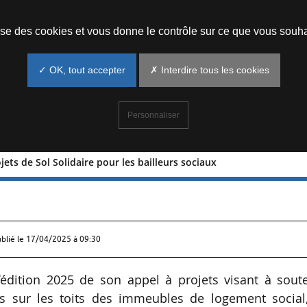
Prendre un rendez-vous
lise des cookies et vous donne le contrôle sur ce que vous souha
✓ OK, tout accepter
✗ Interdire tous les cookies
Personnaliser
jets de Sol Solidaire pour les bailleurs sociaux
 à projets de Sol Solidaire pour les
ublié le
17/04/2025 à 09:30
 l’édition 2025 de son appel à projets visant à sout
res sur les toits des immeubles de logement social,