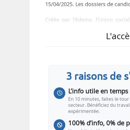
15/04/2025. Les dossiers de candi
Créée par l’Ademe, l’Union socia
d’études Tecsol et la société d’avo
L'accè
lutter contre la précarité énergéti
l’électricité produite par les inst
logements sociaux.
Sont éligibles :
3 raisons de 
• les acteurs du logement social e
• les projets sur des bâtiments ex
L’info utile en temps 
En 10 minutes, faites le tour 
secteur. Bénéficiez du trava
expérimentée.
100% d’info, 0% de 