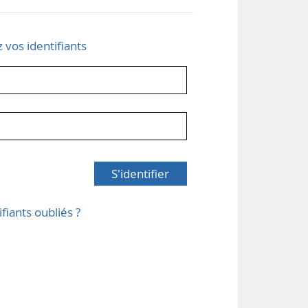
z vos identifiants
S'identifier
ifiants oubliés ?