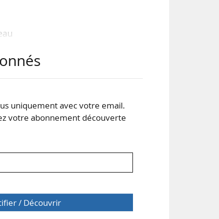
eau
se à
abonnés
t de
 des
s uniquement avec votre email.
 votre abonnement découverte
tifier / Découvrir