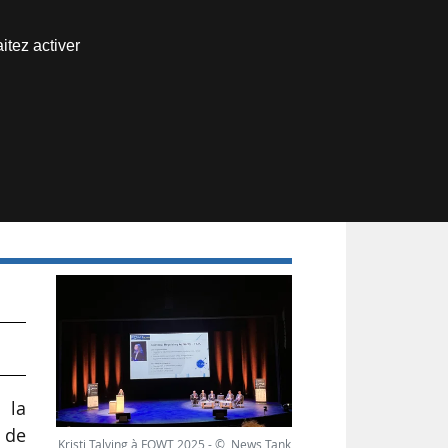
Nous joindre
itez activer
Espace abonné
ur
à la
s de
Kristi Talving à FOWT 2025 - © News Tank