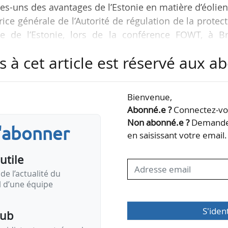
ues-uns des avantages de l’Estonie en matière d’éolie
trice générale de l’Autorité de régulation de la protec
 de l’Estonie, lors de la conférence FOWT, à Br
s à cet article est réservé aux 
otection des consommateurs et technique de l’Estonie
fres pour l’éolien en mer.
Bienvenue,
Abonné.e ?
Connectez-vou
toniens sur le marché et cinq pays internationaux 
Non abonné.e ?
Demandez
s'abonner
 Lituanie, Japon et Pays-Bas). Ainsi, la garantie…
en saisissant votre email.
utile
de l’actualité du
il d’une équipe
S'iden
pub