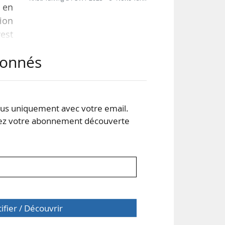
n en
tion
est
abonnés
 est
s uniquement avec votre email.
qui
 votre abonnement découverte
tifier / Découvrir