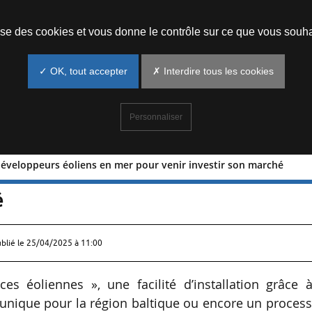
Prendre un rendez-vous
lise des cookies et vous donne le contrôle sur ce que vous souha
✓ OK, tout accepter
✗ Interdire tous les cookies
Personnaliser
développeurs éoliens en mer pour venir investir son marché
ie aux développeurs éoliens en mer po
é
ublié le
25/04/2025 à 11:00
es éoliennes », une facilité d’installation grâce 
é unique pour la région baltique ou encore un proces