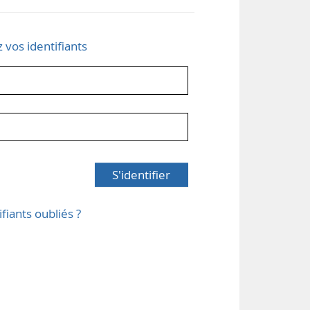
z vos identifiants
S'identifier
ifiants oubliés ?