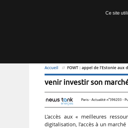
Découvrir sans engagement
Ce site uti
Menu
Accueil
FOWT : appel de l’Estonie aux 
FOWT : appel de l’Eston
venir investir son march
Paris - Actualité n°396203 - P
L’accès aux « meilleures ressourc
digitalisation, l’accès à un march