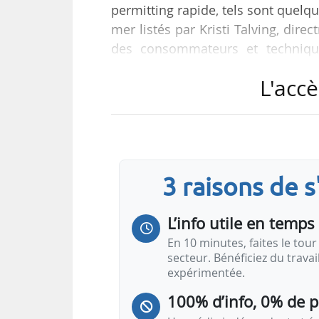
permitting rapide, tels sont quelq
mer listés par Kristi Talving, direc
des consommateurs et technique
(Finistère), le 23/04/2025.
L'accè
L’Autorité de régulation de la pr
notamment chargée des appels d’of
« Il y a trois grands acteurs es
3 raisons de 
investissent déjà (France, Norvège,
L’info utile en temps 
En 10 minutes, faites le tour 
secteur. Bénéficiez du trava
expérimentée.
100% d’info, 0% de 