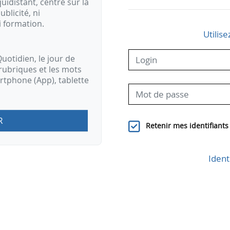
idistant, centré sur la
ublicité, ni
i formation.
Utilise
uotidien, le jour de
rubriques et les mots
artphone (App), tablette
R
Retenir mes identifiants
Ident