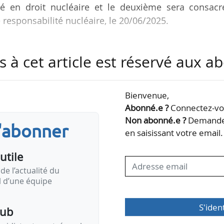
rité en droit nucléaire et le deuxième sera consacr
 responsabilité nucléaire, le 20/06/2025.
ulée d’octobre 2021 à août 2022 en huit séries, a co
s à cet article est réservé aux 
 de près de 100 pays. Les thèmes abordés étaient en
nucléaire, le cadre réglementaire, le déclassement,
ble usé.
Bienvenue,
Abonné.e ?
Connectez-vou
stante évolution, le droit nucléaire reste fondame
Non abonné.e ?
Demandez
s'abonner
 des applications sûres…
en saisissant votre email.
utile
de l’actualité du
il d’une équipe
S'iden
pub