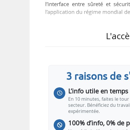
l’interface entre sûreté et sécu
l’application du régime mondial de
La dernière série, qui s’est déro
L'accè
environ 1 000 participants issus
autres les mises à jour du droit 
déchets radioactifs et le combusti
« Dans un contexte mondial en con
3 raisons de 
pour que chacun puisse bénéficier
L’info utile en temps 
En 10 minutes, faites le tour 
secteur. Bénéficiez du trava
expérimentée.
100% d’info, 0% de 