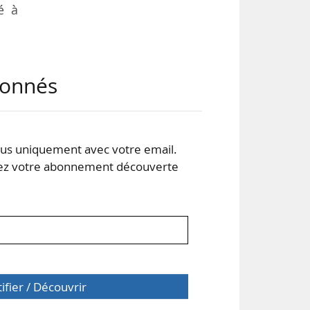
é à
mpté
abonnés
tre
 les
s uniquement avec votre email.
ntal
 votre abonnement découverte
tifier / Découvrir