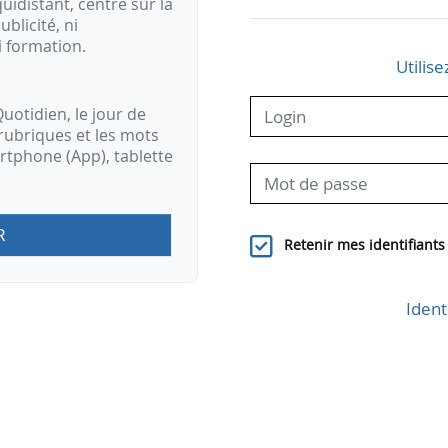
idistant, centré sur la
ublicité, ni
i formation.
Utilise
uotidien, le jour de
rubriques et les mots
artphone (App), tablette
R
Retenir mes identifiants
Ident