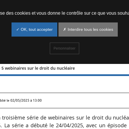
Prendre un rendez-vous
lise des cookies et vous donne le contrôle sur ce que vous souha
✓ OK, tout accepter
✗ Interdire tous les cookies
Personnaliser
 5 webinaires sur le droit du nucléaire
rie de 5 webinaires sur le droit du
blié le
02/05/2025 à 13:00
troisième série de webinaires sur le droit du nucléa
 La série a débuté le 24/04/2025, avec un épisode 