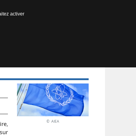
Nous joindre
itez activer
Espace abonné
© AIEA
ire,
sur