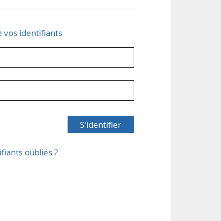
z vos identifiants
S'identifier
ifiants oubliés ?