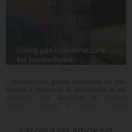
© GIE
« L’infrastructure gazière européenne est bien
adaptée à l’expansion du biométhane, et elle
permettra cette expansion de manière
rentable », indique le rapport « Utiliser
l’infrastructure gazière pour le biométhane »
réalisé par Gas Infrastructure Europe et
L'accès à cet article est
Common Futures, et publié le 07/05/2025. « Le