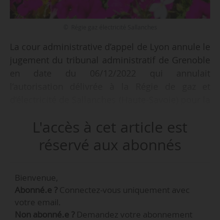
© Régie gaz électricité Sallanches
La cour administrative d’appel de Lyon annule le
jugement du tribunal administratif de Grenoble
en date du 06/12/2022 qui annulait
l’autorisation délivrée à la Régie de gaz et
d’électricité de Sallanches (Haute-Savoie) pour la
construction d’une centrale hydroélectrique, par
L'accès à cet article est
une décision en date du 14/05/2025 rendue
publique le 21/05/2025.
réservé aux abonnés
« La cour juge que l’ouvrage constitue une
Bienvenue,
installation nécessaire au service public de
Abonné.e ?
Connectez-vous uniquement avec
l’électricité et n’affecte pas substantiellement
votre email.
l’hydrologie du réservoir biologique », indique la
Non abonné.e ?
Demandez votre abonnement
cour administrative d’appel de Lyon« .