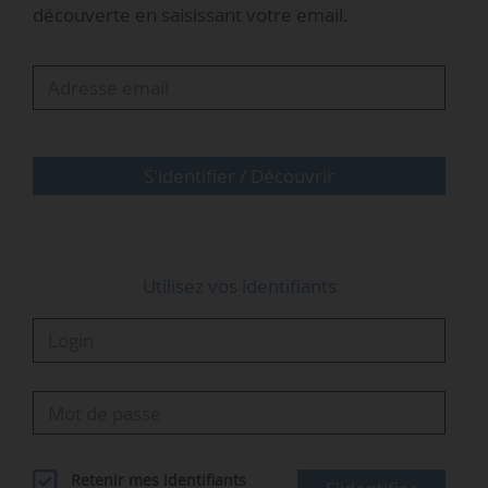
découverte en saisissant votre email.
»Nous prenons acte du jugement.La cour
constate que cette décision entraîne une
nouvelle artificialisation des cours d’eau, un
phénomène qui est à l’origine des difficultés à
atteindre leur bon état écologique. (…) Alors que
S'identifier / Découvrir
52 …
Utilisez vos identifiants
Retenir mes identifiants