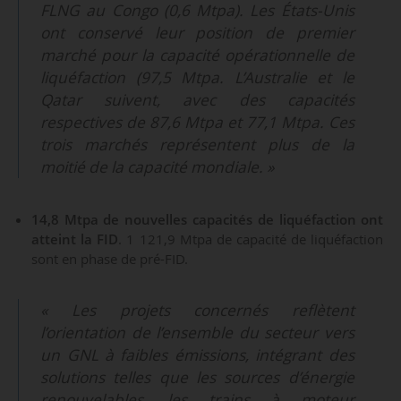
Jamaïque
FLNG au Congo (0,6 Mtpa). Les États-Unis
Jordanie
Mexique
ont conservé leur position de premier
Panama
marché pour la capacité opérationnelle de
Malte
Salvador
liquéfaction (97,5 Mtpa. L’Australie et le
États-Unis
Canada
Qatar suivent, avec des capacités
Vietnam
Suède
respectives de 87,6 Mtpa et 77,1 Mtpa. Ces
Norvège
trois marchés représentent plus de la
Gibraltar
Russie
moitié de la capacité mondiale. »
14,8 Mtpa de nouvelles capacités de liquéfaction ont
atteint la FID
. 1 121,9 Mtpa de capacité de liquéfaction
sont en phase de pré-FID.
« Les projets concernés reflètent
l’orientation de l’ensemble du secteur vers
un GNL à faibles émissions, intégrant des
solutions telles que les sources d’énergie
renouvelables, les trains à moteur