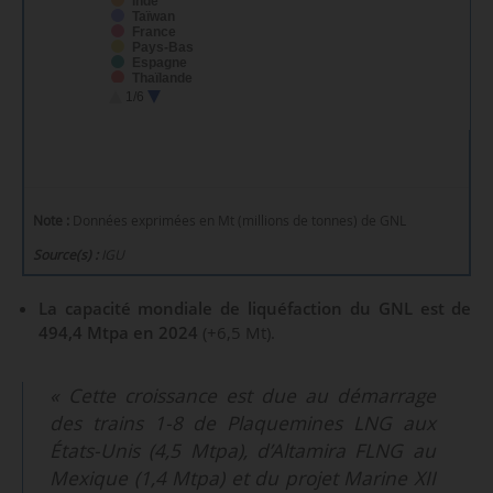
Inde
Taïwan
France
Pays-Bas
Espagne
Thaïlande
Italie
1/6
Turquie
Royaume-Uni
Koweït
Pakistan
Belgique
Singapour
Bangladesh
Indonésie
Note :
Données exprimées en Mt (millions de tonnes) de GNL
Pologne
Allemagne
Source(s) :
IGU
Malaisie
Portugal
Brésil
La capacité mondiale de liquéfaction du GNL est de
Égypte
Chili
494,4 Mtpa en 2024
(+6,5 Mt).
République dominicaine
Colombie
Croatie
Porto Rico
« Cette croissance est due au démarrage
Lituanie
Finlande
des trains 1-8 de Plaquemines LNG aux
Grèce
États-Unis (4,5 Mtpa), d’Altamira FLNG au
Philippines
Argentine
Mexique (1,4 Mtpa) et du projet Marine XII
Émirats arabes unis