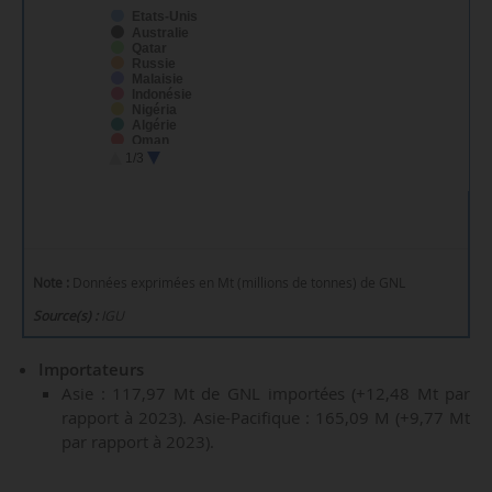
États-Unis
Australie
Qatar
Russie
Malaisie
Indonésie
Nigéria
Algérie
Oman
Trinité-et-Tobago
1/3
Papouasie-Nouvelle-Guinée
Émirats arabes unis
Norvège
Brunei
Pérou
Angola
Guinée équatoriale
Mozambique
Note :
Données exprimées en Mt (millions de tonnes) de GNL
Cameroun
Égypte
Source(s) :
IGU
Congo
Mexique
Importateurs
Asie : 117,97 Mt de GNL importées (+12,48 Mt par
rapport à 2023). Asie-Pacifique : 165,09 M (+9,77 Mt
par rapport à 2023).