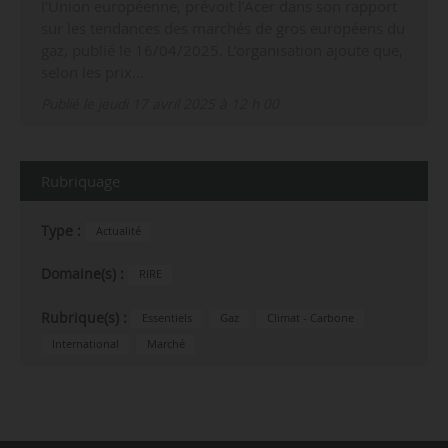
l’Union européenne, prévoit l’Acer dans son rapport
sur les tendances des marchés de gros européens du
gaz, publié le 16/04/2025. L’organisation ajoute que,
selon les prix…
Publié le jeudi 17 avril 2025 à 12 h 00
Rubriquage
Type :
Actualité
Domaine(s) :
RIRE
Rubrique(s) :
Essentiels
Gaz
Climat - Carbone
International
Marché