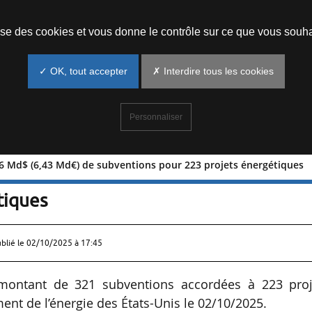
Prendre un rendez-vous
lise des cookies et vous donne le contrôle sur ce que vous souha
✓ OK, tout accepter
✗ Interdire tous les cookies
Personnaliser
56 Md$ (6,43 Md€) de subventions pour 223 projets énergétiques
 de 7,56 Md$ (6,43 Md€) de subvention
tiques
ublié le
02/10/2025 à 17:45
 montant de 321 subventions accordées à 223 proj
ent de l’énergie des États-Unis le 02/10/2025.