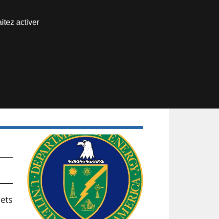
Nous joindre
itez activer
Espace abonné
s
ets