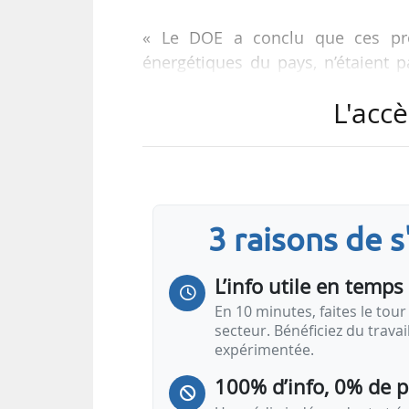
« Le DOE a conclu que ces pro
énergétiques du pays, n’étaient
retour sur investissement positif
L'accè
aides financières opérée par le dép
« Assurer la responsabilité de l’a
subvention permettant un réexamen
26 % des 321 subventions ont été a
3 raisons de 
son investiture. Elles représenten
L’info utile en temps 
En 10 minutes, faites le tour 
secteur. Bénéficiez du trava
expérimentée.
100% d’info, 0% de 