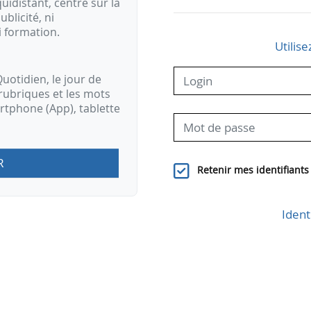
idistant, centré sur la
ublicité, ni
i formation.
Utilise
uotidien, le jour de
rubriques et les mots
artphone (App), tablette
R
Retenir mes identifiants
Ident