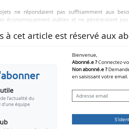
jets ne répondaient pas suffisamment aux beso
 pas économiquement viables et ne généreraient pas
 pour les contribuables », indique-t-il. La révision
s à cet article est réservé aux 
artement fait suite à la publication d’une note intit
ide financière », qui instaure une nouvelle politiqu
 des projets au cas par cas.
Bienvenue,
Abonné.e ?
Connectez-vou
ttribuées entre le jour de l’élection de Donald Trum
Non abonné.e ?
Demandez
s'abonner
t 3,1 Md…
en saisissant votre email.
utile
de l’actualité du
il d’une équipe
S'iden
pub