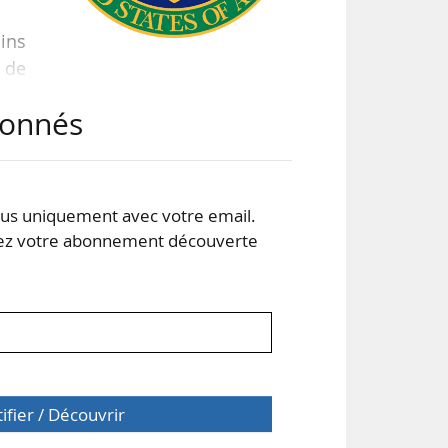
ins
 de
 des
abonnés
ulée
e de
s uniquement avec votre email.
p et
 votre abonnement découverte
tifier / Découvrir