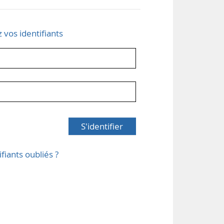
z vos identifiants
S'identifier
ifiants oubliés ?