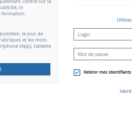
idistant, centré sur la
ublicité, ni
i formation.
Utilise
uotidien, le jour de
rubriques et les mots
artphone (App), tablette
R
Retenir mes identifiants
Ident