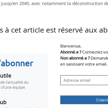
r jusqu’en 2040, avec notamment la déconstruction d
MW, est le quatrième réacteur belge à être mis à l’ar
s à cet article est réservé aux 
Tihange 2 (février 2023) et Doel 1 (février 2025).
prévue pour fin novembre 2025.
Bienvenue,
steront en activité Doel 4 et Tihange 3, dont la duré
Abonné.e ?
Connectez-vou
usqu’en 2035 le 02/07/2025. Engie, actionnaire à 10
Non abonné.e ?
Demandez
s'abonner
alisation de l’accord avec le gouvernement belge pour 
en saisissant votre email.
utile
de l’actualité du
il d’une équipe
S'iden
pub