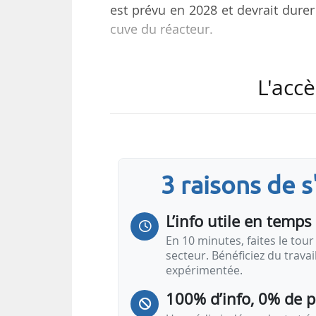
est prévu en 2028 et devrait dure
cuve du réacteur.
Tihange 1, d’une puissance de 962 
L'accè
après Doel 3 (septembre 2022), 
fermeture du réacteur Doel 2 est 
Après la déconnexion de Doel 2, re
fonctionnement a été prolongée j
3 raisons de 
d’Electrabel, avait annoncé la fin
L’info utile en temps 
En 10 minutes, faites le tour 
secteur. Bénéficiez du trava
expérimentée.
100% d’info, 0% de 