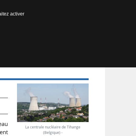
Nous joindre
itez activer
Espace abonné
eau
La centrale nucléaire de Tihange
ent
(Belgique) -