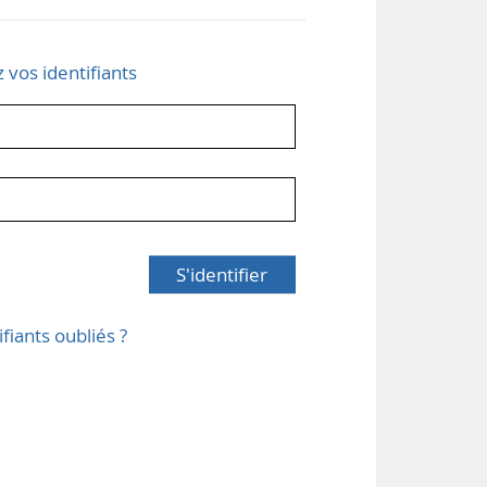
z vos identifiants
S'identifier
ifiants oubliés ?