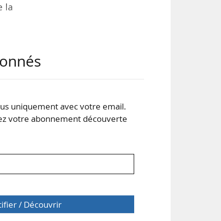
e la
rêt,
abonnés
 La
e de
s uniquement avec votre email.
0 %
 votre abonnement découverte
la…
tifier / Découvrir