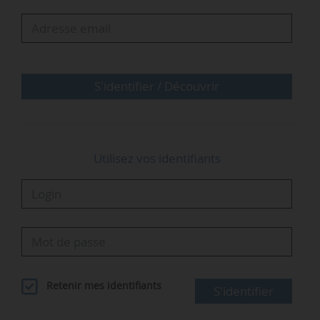
Conseil d’administration du
BRGM
Représentants de l’État titulaires
Bernard Doroszczuk, au titre du ministre chargé de
S'identifier / Découvrir
l’économie
Yoann Geneslay, au titre du ministre chargé du budget
Tristan…
Utilisez vos identifiants
Retenir mes identifiants
S'identifier