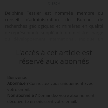
© BRGM
Delphine Tessier est nommée membre du
conseil d’administration du Bureau de
recherches géologiques et minières en qualité
de représentante suppléante du ministre chargé
du développement international, indique un
décret du 02/10/2025 publié au Journal officiel
L'accès à cet article est
le 03/10/2025. Elle est cheffe de pôle à la sous-
direction de l’enseignement supérieur et de la
réservé aux abonnés
recherche depuis septembre 2025.
Bienvenue,
Delphine Tessier remplace Sébastien Lafragette
Abonné.e ?
Connectez-vous uniquement avec
qui avait été nommé le 26/02/2025.
votre email.
Non abonné.e ?
Demandez votre abonnement
Catherine Lagneau est présidente du conseil
découverte en saisissant votre email.
d’administration depuis février 2025.