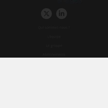
Qui sommes-nous ?
L‘équipe
Le groupe
Abonnements
Contact
Archives
CGA
Mentions légales
Confidentialité