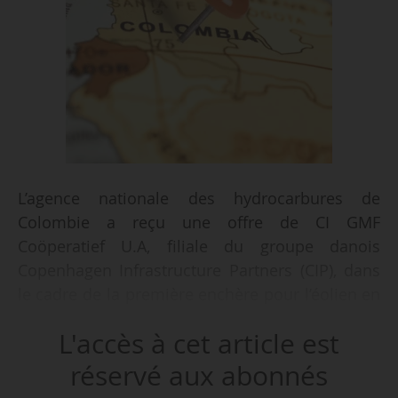
L’agence nationale des hydrocarbures de
Colombie a reçu une offre de CI GMF
Coöperatief U.A, filiale du groupe danois
Copenhagen Infrastructure Partners (CIP), dans
le cadre de la première enchère pour l’éolien en
mer en Colombie, annonce-t-elle le 16/10/2025.
L'accès à cet article est
Cette enchère s’inscrit dans la volonté de
réservé aux abonnés
« diversifier et moderniser » le secteur