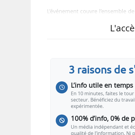
L’événement couvre l’ensemble de l
aux acteurs des marchés de l’éner
L'accè
nationaux et territoriaux publics et
« Hyvolution Paris franchit une n
ambitieuse : une nouvelle mis
dynamiques. Avec des tables ron
3 raisons de 
Hyvolution Paris vous offre l’opp
réseau…
L’info utile en temps 
En 10 minutes, faites le tour 
secteur. Bénéficiez du trava
expérimentée.
100% d’info, 0% de 
Un média indépendant et équ
qualité de l’information. Ni p