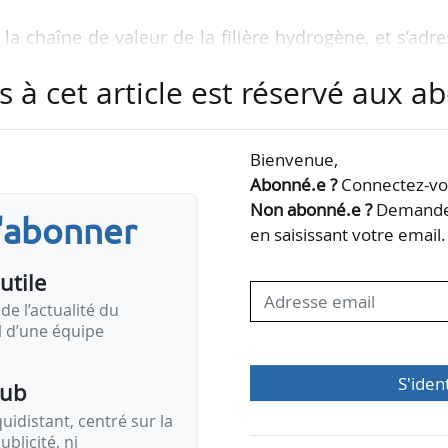
a chaîne de valeur de la filière hydrogène, et s’adr
gie, aux industriels et scientifiques, et aux décid
s à cet article est réservé aux 
 privés de l’industrie et de la mobilité.
ouvelle étape avec une stratégie éditoriale encore 
Bienvenue,
e en scène de contenus stratégiques et de form
Abonné.e ?
Connectez-vou
des, des master class et des ateliers ouverts à to
Non abonné.e ?
Demandez
s'abonner
ortunité de renforcer votre expertise, d’élargir v
en saisissant votre email.
utile
de l’actualité du
il d’une équipe
S'iden
pub
idistant, centré sur la
ublicité, ni