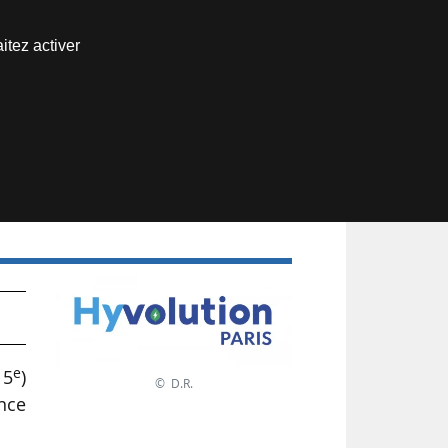
Nous joindre
itez activer
Espace abonné
e
15
)
© D.R.
ance