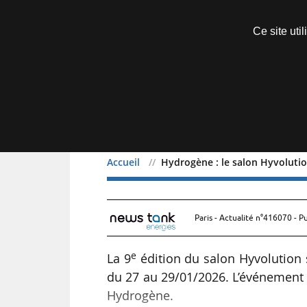
Découvrir sans engagement
Ce site uti
Menu
Accueil
Hydrogène : le salon Hyvolutio
Hydrogène : le salon Hyv
Paris - Actualité n°416070 - P
e
La 9
édition du salon Hyvolution s
du 27 au 29/01/2026. L’événement 
Hydrogène.