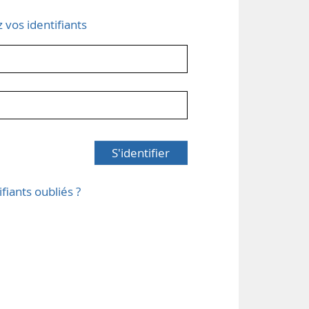
z vos identifiants
S'identifier
ifiants oubliés ?