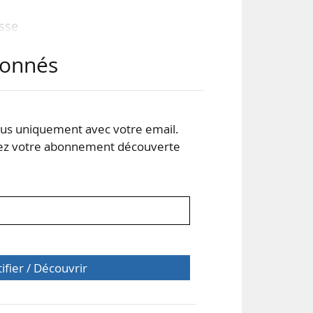
esse
eurs
abonnés
plus
ats
s uniquement avec votre email.
us,
 votre abonnement découverte
otre
tifier / Découvrir